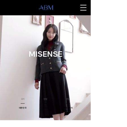
MISENSE
​국가
​런칭
​컨셉
대한민국
2002
컨템포러리
페미닌