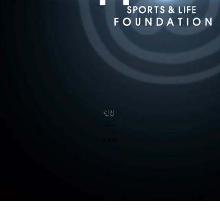
​런칭
국
2008