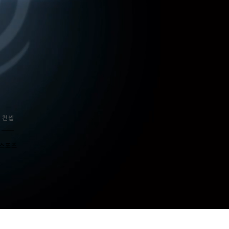
​컨셉
스포츠