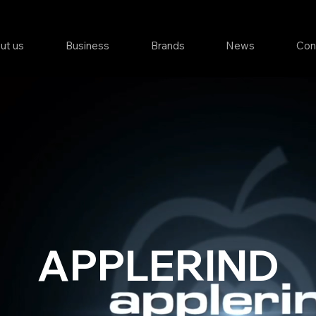
ut us
Business
Brands
News
Con
APPLERIND