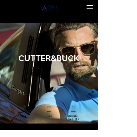
CUTTER&BUCK
​국가
​런칭
​컨셉
미국
1989
액티브웨어,
스포츠, 골프